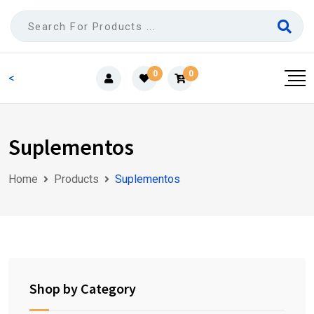
Skip
to
content
0
0
<
Suplementos
Home
Products
Suplementos
Shop by Category