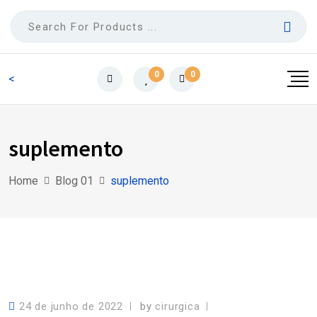
Skip
to
content
0
0
<
suplemento
Home
Blog 01
suplemento
24 de junho de 2022
by
cirurgica