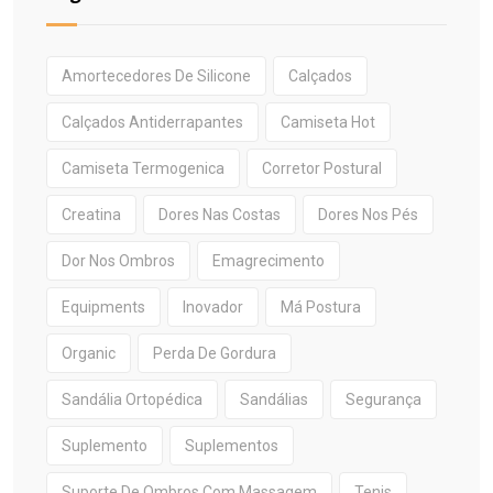
Amortecedores De Silicone
Calçados
Calçados Antiderrapantes
Camiseta Hot
Camiseta Termogenica
Corretor Postural
Creatina
Dores Nas Costas
Dores Nos Pés
Dor Nos Ombros
Emagrecimento
Equipments
Inovador
Má Postura
Organic
Perda De Gordura
Sandália Ortopédica
Sandálias
Segurança
Suplemento
Suplementos
Suporte De Ombros Com Massagem
Tenis