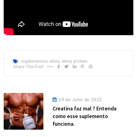
suplementos
,
whey
,
whey protein
Share This Post
24 de June de 2022
Creatina faz mal ? Entenda
como esse suplemento
funciona.